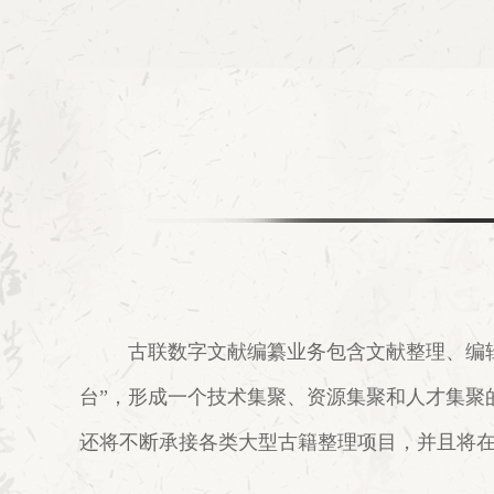
古联数字文献编纂业务包含文献整理、编辑
台”，形成一个技术集聚、资源集聚和人才集聚
还将不断承接各类大型古籍整理项目，并且将