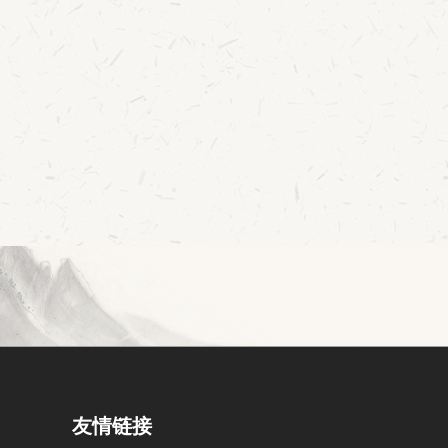
联系电话：010-6
微信号：kyu
邮箱：439321
友情链接