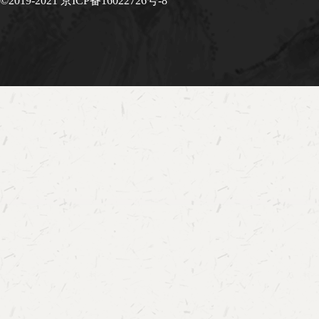
©2019-2021 京ICP备16022726号-8
（8所）清华大学-同方知网数字人文联合研究中
广东省岭南数字人文实验教学示范中心、暨南大
音科技联合实验室中国社会科学院大学数字史学
大学语言大数据与计算人文研究中心湖南大学岳
心辽宁大学文学院东北数字人文研究中心广东财
学院/网络传播学院/出版学院、广东财经大学大
心惠州学院文化传承与数字传播创新研究中心依
字化人才培养工作院校（10所）北京大学中国语
专业北京师范大学珠海校区文理学院中山大学中
海）宁夏大学文学院深圳大学人文学院中文系广
国语言文化学院河北工业大学人文与法律学院北
新闻传播学院楚雄师范学院语言文化学院东莞理
学院数字出版企业（1家）中华书局古联公司中
委书记肖启明，中华书局总经理助理、古联（北
有限公司总经理洪涛在开幕式上先后致辞，对与
对联盟成立表达了良好的祝愿和期待，中华书局
出版者的身份，做好数字人文领域相关的图书出