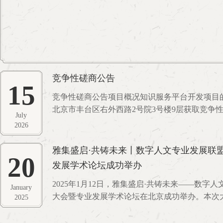
竞争性磋商公告
15
竞争性磋商公告项目概况知识服务平台开发项目
北京市丰台区右外西路2号院3号楼9层获取竞争
July
2026年 7 月 22 日 9 点 30 分（北京时间）
2026
目基本情况：项目编号：GULIAN20260701
台开发项目采购方式：竞争性磋商采购需求：知
雅集盛启·共铸未来丨数字人文专业发展联
20
发，包括知识服务平台、管理后台和资源加工管
发展学术论坛成功举办
体细节见竞争性磋商文件（需线下获取）。本项
价。二、申请人的资格要求：本项目的特定资格
2025年1月12日，雅集盛启·共铸未来——数字
January
竞争性磋商文件：时间：2026年 7 月 15 日至2026
大会暨专业发展学术论坛在北京成功举办。本次
2025
期限自本公告发布之日起不得少于5个工作日），每
限公司、古联（北京）数字传媒科技有限公司主
11:30，下午13:30至17:00（北京时间，法定
人文领域的近70位专家学者齐聚一堂，共商数字