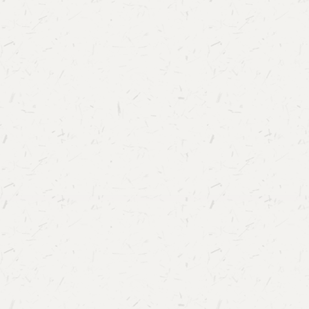
人文专业发展奠定了良好的基础。数字人文专业
（按顾问姓氏音序排列）杜晓勤 北京大学中文系
届全国政协委员、外事委员会委员，商务印书馆
华建光 中国人民大学中华文明研究院执行院长
书院副院长金连文 华南理工大学教授、广东省“
李飞跃 清华大学人文学院长聘教授、博士生导
副馆长李国英 四川大学教授梁继红 中国人民大
院数字人文教研室主任刘 石 清华大学人文学院
会科学院信息研究所所长孙茂松 清华大学人工
长、欧洲人文和自然科学院外籍院士 刘新中 暨
中心主任王 军 北京大学信息管理系教授、北
中心主任吴夏平 上海师范大学人文学院教授徐永
院教授、教育部“长江学者”特聘教授杨海峥 北
献教研室主任袁晓如 北京大学智能学院研究员
会理事，可视化与可视分析专业委员会主任张三
学院教授、深圳图书馆特聘研究员张晓虹 复旦
究所教授、博士生导师数字人文》集刊创刊五周
人文》集刊由清华大学与中华书局联合主办，是