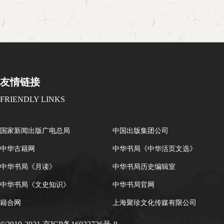
京市丰台区右外西路2号院3号楼9层方式：供应
文科发展的未来。中华书局作为一家拥有百余年
采购人办公处获取磋商文件。供应商资料必须真
骨子里带有创新的基因。1912年，中华民国成
加报价。四、提交响应文件截止时间、报价会议
出新式教材；中华人民共和国成立后，古籍整理
间：2026年 7 月 22 日09:30（北京时间）；
的重视，中华书局不仅开启了多项大型古籍整理
西路2号院3号楼9层五、公告期限：自本公告发
学联合设立古典文献学专业，培养古籍整理出版
日。六、其他补充事宜：1、在“信用中国”网站、
数字化时代，数字化转型、革新的使命便落到了
友情链接
网”网站中被列入失信被执行人名单、重大税收
上。联盟的创立，是中华书局古联公司在新时代
单、政府采购严重违法失信行为记录名单的，不
盟单位携手推动文科专业建设与创新的重要实践
FRIENDLY LINKS
动；2、单位负责人为同一人或者存在直接控股
人文领域研究、教学、专业建设及产学研结合等
应商，不得参加同一合同项下的采购活动；3、
章的正式开启，也将为推动新文科发展作出更加积
国家新闻出版广电总局
中国出版集团公司
可分拆报价。七、对本次磋商提出询问，请按以
日晚，数字人文专业发展联盟成立预备会议确定
称：古联(北京)数字传媒科技有限公司地址：北
代表，推举内蒙古师范大学蒙古学学院院长满全为
中华古籍网
中华书局《中华活页文选》
2号院3号楼9层联系方式：黄嘉欣 15847876087
长，联盟秘书处设于中华书局古联公司，古联公
中华书局《月读》
中华书局历史编辑室
任秘书长，联盟预备会通过了《联盟章程》与《
中华书局《文史知识》
中华书局官网
数字人文发展联盟理事单位名录数字人文本科专
古师范大学蒙古学学院安庆师范大学人文学院贵
籍合网
上海聚珍文化传媒有限公司
文学院景德镇学院人文学院昆明学院人文学院内
青岛恒星科技学院人文学院设立数字人文研究中