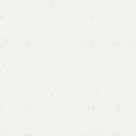
发挥联盟对数字人文领域的积极作用。1月16日
民日报全国党媒信息平台相继报道了本次数字人
立大会。光明日报：中华书局联合高校培养数字
全国党媒信息公共平台：数字人文专业发展联盟正
适逢古联公司成立10周年。作为数字人文专业发
单位之一，古联公司将与理事单位一起，致力于
同推动数字人文在中国的高质量发展，在数字人
学习平台搭建、成果发表与应用、校企合作等方
的角色与责任。数字人文专业发展联盟的成立，
向新生的机遇，日后将致力于在尊重并保留人文
础上，以更加科学、直观、鲜活、包容的方式展
性和深度，促进人文精神的广泛传播与深度交流