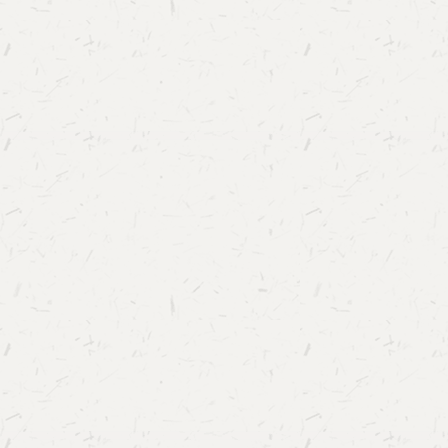
务，在联盟官方平台、数字人文实验室平台、数
共建方面提供技术支持与服务。上午9时，全体
台，共同见证数字人文专业发展联盟的成立。联
人文学院院长刘石为联盟题字，与中华书局执行
题有“数字人文专业发展联盟”的匾额揭幕并赠送
表。随后，联盟理事单位代表北京大学中文系助
南大学岳麓书院数字人文中心主任战蓓蓓，共同
言》。作为联盟理事单位代表，内蒙古师范大学
全、贵州师范大学数字人文学院院长李绿山、安
院副院长周红兵、清华大学人文学院长聘教授李
南数字人文实验教学示范中心副主任彭志峰、中
数字史学研究中心主任向静、北京师范大学珠海
生导师张宁，分别介绍了各自所在院系开展的数
实践，分享了成功经验与不足之处。大会随后举
仪式，本次聘任顾问22人，涵盖了数字人文领域
家学者。联盟顾问围绕数字人文专业发展路径，
思路、平台建设、人才培养与未来就业等多个方
为联盟发展建言献策，为今后有的放矢地攻艰克