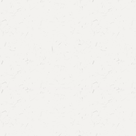
始末及图书对中国数字人文领域的重要意义进行
文专业发展基础平台发布古联公司项目部主任杨
数字人文专业发展联盟搭建的基础平台进行了详
文专业发展论坛惠州学院人文学院院长陈梦、广
传播学院/网络传播学院/出版学院副院长张琼、
副院长梁明玉、安庆师范大学人文学院副院长周
学院副教授唐宸、陕西师范大学历史文化学院教
星科技学院人文学院执行院长黄岩、中国科学院
程师刘汇丹、北京大学中文系古典文献教研室李
能学院研究员袁晓如、北京师范大学珠海校区文
镇学院人文学院院长陈猛，就各自所在院系的数
专业教材、专业课程、平台共建、人才培养、人
验与问题进行了分享。闭幕式上，昆明学院人文
布首届数字人文专业发展联盟年会暨清华大学第六
论坛将于2025年在昆明举行。北京师范大学国
授胡韧奋做了关于“建设有广度、深度、温度的数
发言。联盟理事会轮值理事长满全院长对大会进
联盟各理事单位和业界同仁相互支持，将联盟成