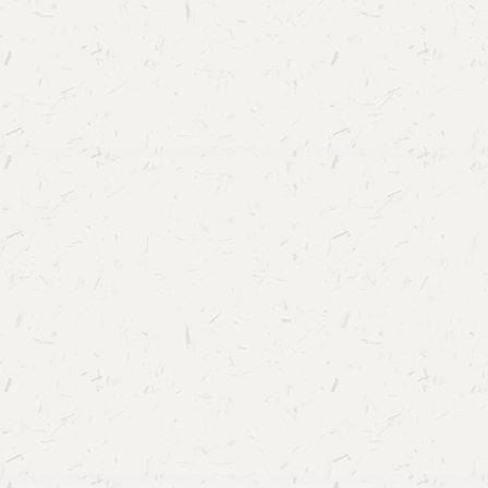
字人文领域的学术集刊，于2023年入选CSSCI来
身中国知网“高影响力学术集刊”，是数字人文领
未来将长期作为联盟理事单位优秀研究成果的重
仪式上，首先，《数字人文》集刊编委会委员、
飞跃教授为与会嘉宾回顾了创刊五年来的发展历
未来发展方向；随后，李飞跃教授和《数字人文
联公司总编辑朱翠萍共同为安徽大学文学院副教
大学历史文化学院教师张光伟颁发“《数字人文》
书；最后，古联公司总经理洪涛与两位最佳审稿
人文》五周年纪念蛋糕。《中国数字人文发展报
《中国数字人文发展报告》一书共18篇文章，4
详细记录了中国数字人文的发展历程。作为一部
发展史的巨作，将为数字人文领域的读者提供宏
2024年12月出版，在预售阶段就已经售罄，202
古联公司总经理洪涛，与图书副主编、中国人民
学院数字人文系主任梁继红，图书作者中国人民
院执行院长华建光、内蒙古师范大学蒙古学学院
新书揭幕。副主编梁继红就《中国数字人文发展